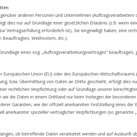
tten
genüber anderen Personen und Unternehmen (Auftragsverarbeitern ode
lgt dies nur auf Grundlage einer gesetzlichen Erlaubnis (z.B. wenn ei
zur Vertragserfüllung erforderlich ist), Sie eingewilligt haben, eine re
n Beauftragten, Webhostern, etc.).
 Grundlage eines sog. „Auftragsverarbeitungsvertrages“ beauftragen, 
 der Europäischen Union (EU) oder des Europäischen Wirtschaftsraums
g, bzw. Übermittlung von Daten an Dritte geschieht, erfolgt dies nur,
einer rechtlichen Verpflichtung oder auf Grundlage unserer berechtigte
en wir die Daten in einem Drittland nur beim Vorliegen der besondere
nderer Garantien, wie der offiziell anerkannten Feststellung eines de
ell anerkannter spezieller vertraglicher Verpflichtungen (so genannte 
rlangen, ob betreffende Daten verarbeitet werden und auf Auskunft ü