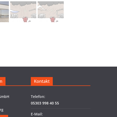
n
Kontakt
 GmbH
Telefon:
05303 998 40 55
rg
E-Mail: