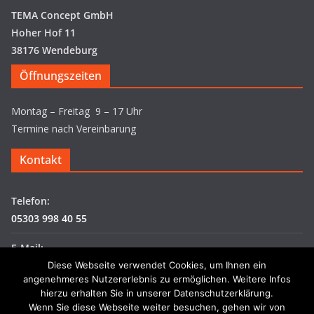
TEMA Concept GmbH
Hoher Hof 11
38176 Wendeburg
Öffnungszeiten
Montag – Freitag 9 – 17 Uhr
Termine nach Vereinbarung
Kontakt
Telefon:
05303 998 40 55
E-Mail:
info@tema-concept.de
Diese Webseite verwendet Cookies, um Ihnen ein
angenehmeres Nutzererlebnis zu ermöglichen. Weitere Infos
hierzu erhalten Sie in unserer Datenschutzerklärung.
Wenn Sie diese Webseite weiter besuchen, gehen wir von